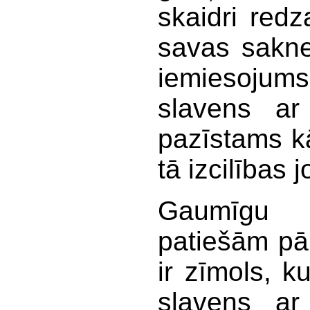
skaidri redz
savas saknes
iemiesojum
slavens ar 
pazīstams k
tā izcilības 
Gaumīgu s
patiešām pār
ir zīmols, k
slavens ar