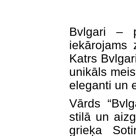
Bvlgari – p
iekārojams 
Katrs Bvlgari
unikāls meis
eleganti un e
Vārds “Bvlg
stilā un ai
grieķa Soti