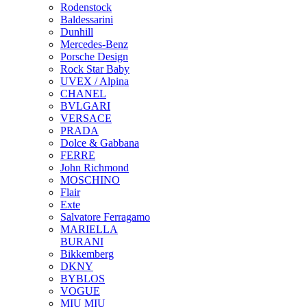
Rodenstock
Baldessarini
Dunhill
Mercedes-Benz
Porsche Design
Rock Star Baby
UVEX / Alpina
CHANEL
BVLGARI
VERSACE
PRADA
Dolce & Gabbana
FERRE
John Richmond
MOSCHINO
Flair
Exte
Salvatore Ferragamo
MARIELLA
BURANI
Bikkemberg
DKNY
BYBLOS
VOGUE
MIU MIU