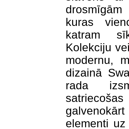
drosmīgām 
kuras vien
katram sī
Kolekciju vei
modernu, mū
dizainā Swa
rada izs
satriecošas
galvenokārt
elementi uz 